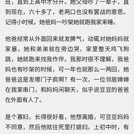
班，直到上高中才分开。她父母吵了一辈子，直
到现在，六十多了，老两口也没有罢战的意思。
记得小时候，她爸妈一吵架她就跑我家来睡。
他爸经常从外面回来就发脾气，动辄对她妈妈就
家暴，她和弟弟就在旁边哭，家里整天鸡飞狗
跳，她就跑来找我作伴。我那时很不理解，我爸
妈也有吵架的时候，可一年也就那么一两回，她
爸爸这是发哪门子疯啊？有一次，一位邻居婶婶
在我家串门，和妈妈闲聊天，似乎说豆豆的爸爸
在外面有人了。
是个寡妇，长得很好看，他想离婚，可豆豆妈妈
不同意，然后他就往死里打媳妇。上初中时，有