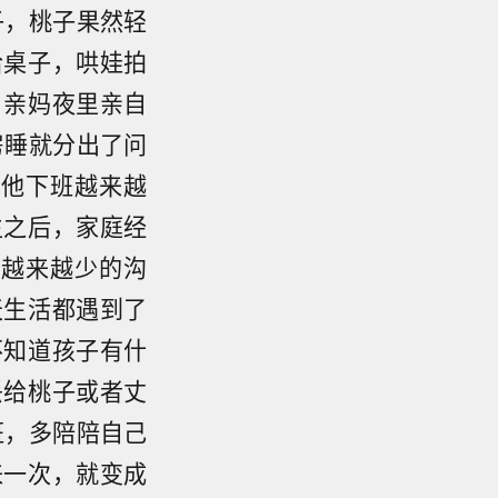
子，桃子果然轻
拾桌子，哄娃拍
，亲妈夜里亲自
房睡就分出了问
，他下班越来越
生之后，家庭经
们越来越少的沟
天生活都遇到了
不知道孩子有什
丢给桃子或者丈
班，多陪陪自己
来一次，就变成