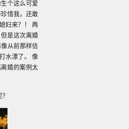
你生个这么可爱
得珍惜我，还敢
媳妇来？！ 两
，但是这次离婚
再像从前那样信
打水漂了。 像
临离婚的案例太
呢？