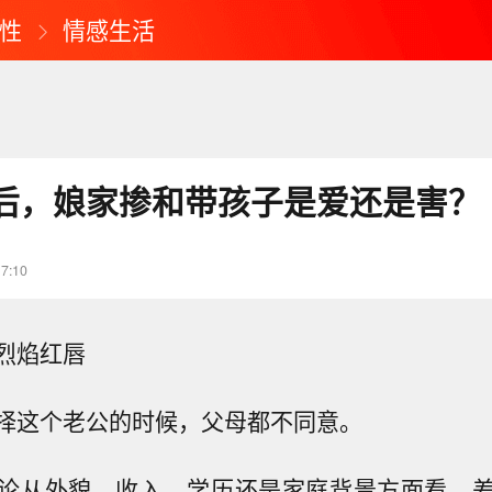
性
情感生活
后，娘家掺和带孩子是爱还是害？
17:10
烈焰红唇
择这个老公的时候，父母都不同意。
论从外貌、收入、学历还是家庭背景方面看，