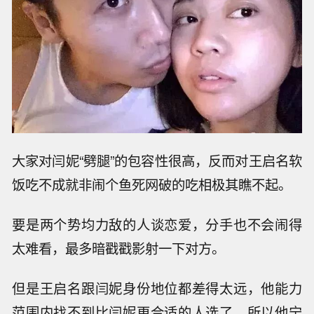
大家对闫妮“劈腿”的包容性很高，反而对王启名软
饭吃不成就非闹个鱼死网破的吃相极其瞧不起。
要是两个势均力敌的人谈恋爱，分手也不会闹得
太难看，最多暗戳戳影射一下对方。
但是王启名跟闫妮身份地位都差得太远，他能力
范围内找不到比闫妮更合适的人选了，所以他宁