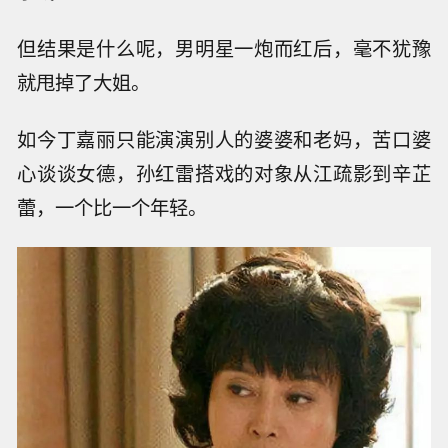
但结果是什么呢，男明星一炮而红后，毫不犹豫
就甩掉了大姐。
如今丁嘉丽只能演演别人的婆婆和老妈，苦口婆
心谈谈女德，孙红雷搭戏的对象从江疏影到辛芷
蕾，一个比一个年轻。