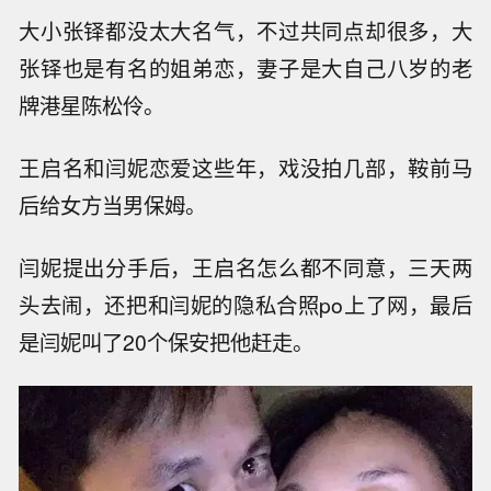
大小张铎都没太大名气，不过共同点却很多，大
张铎也是有名的姐弟恋，妻子是大自己八岁的老
牌港星陈松伶。
王启名和闫妮恋爱这些年，戏没拍几部，鞍前马
后给女方当男保姆。
闫妮提出分手后，王启名怎么都不同意，三天两
头去闹，还把和闫妮的隐私合照po上了网，最后
是闫妮叫了20个保安把他赶走。