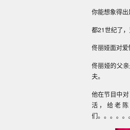
你能想象得出
都21世纪了
佟丽娅面对爱
佟丽娅的父亲
夫。
他在节目中对
活，给老陈
们。。。。。