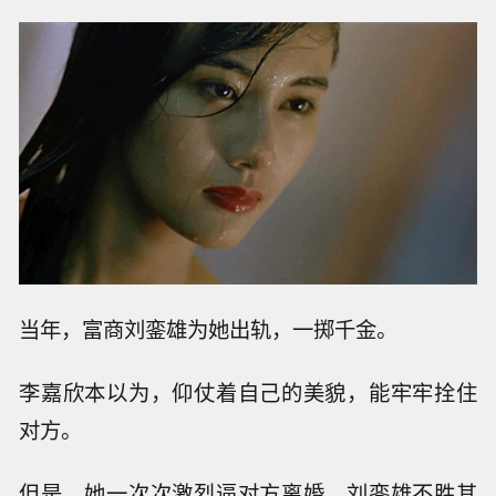
当年，富商刘銮雄为她出轨，一掷千金。
李嘉欣本以为，仰仗着自己的美貌，能牢牢拴住
对方。
但是，她一次次激烈逼对方离婚，刘銮雄不胜其