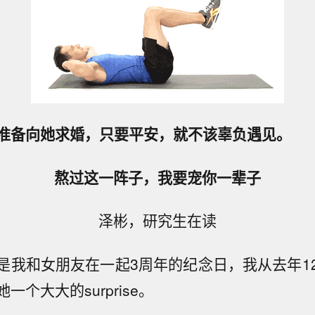
准备向她求婚，只要平安，就不该辜负遇见。
熬过这一阵子，我要宠你一辈子
泽彬，研究生在读
是我和女朋友在一起3周年的纪念日，我从去年1
一个大大的surprise。