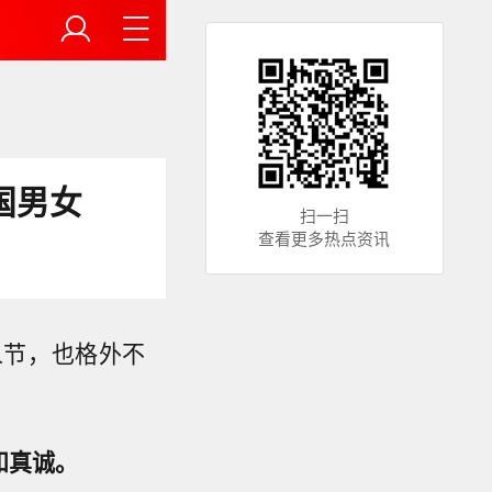
国男女
扫一扫
查看更多热点资讯
人节，也格外不
和真诚。