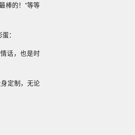
最棒的！”等等
彩蛋：
于情话，也是时
量身定制，无论