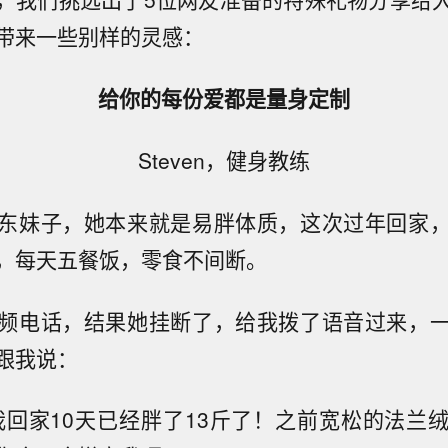
带来一些别样的灵感：
给你的每份爱都是量身定制
Steven，健身教练
东妹子，她本来就是易胖体质，这次过年回家
，每天五餐饭，零食不间断。
频电话，结果她挂断了，给我拨了语音过来，
跟我说：
我回家10天已经胖了13斤了！之前宽松的法兰