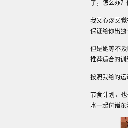
了，怎么办？
我又心疼又觉
保证给你出独
但是她等不及
推荐适合的训
按照我给的运
节食计划，也
水一起付诸东