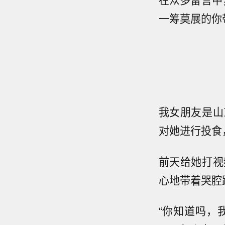
一筹莫展的你
我女朋友是山
对她进行投食
前天给她打视
心地带着哭腔
“你知道吗，