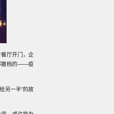
有餐厅开门，企
部撤档的——疫
给另一半”的故
大家，或许能为