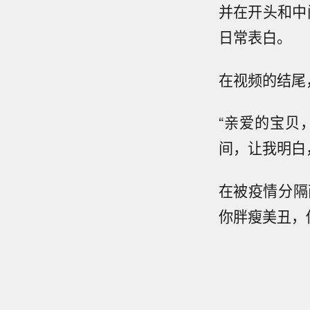
并在开头和中
日常表白。
在视频的结尾
“亲爱的宝贝
间，让我明白
在被疫情分隔
你胖瘦美丑，