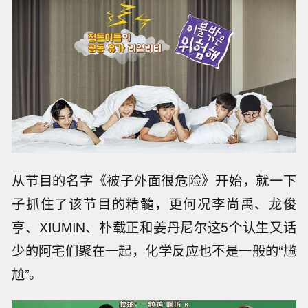
从节目的名字《被子外面很危险》开始，就一下
子抓住了该节目的精髓，更何况李尚禹、龙俊
亨、XIUMIN、朴载正和姜丹尼尔这5个认生又话
少的阿宅们聚在一起，化学反应也不是一般的“尴
尬”。