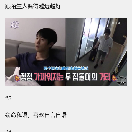
跟陌生人离得越远越好
#5
窃窃私语，喜欢自言自语
#6