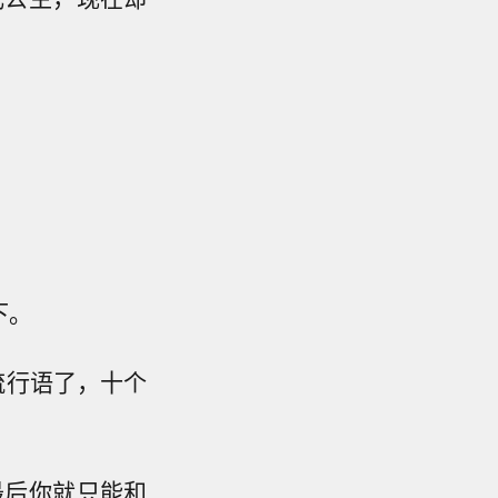
下。
流行语了，十个
最后你就只能和