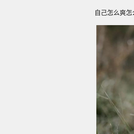
自己怎么爽怎