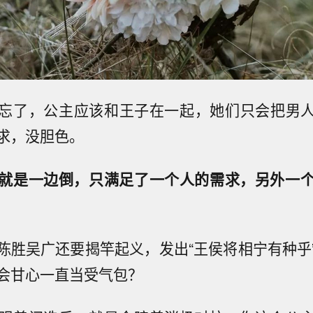
忘了，公主应该和王子在一起，她们只会把男
求，没胆色。
就是一边倒，只满足了一个人的需求，另外一
陈胜吴广还要揭竿起义，发出“王侯将相宁有种乎
会甘心一直当受气包？