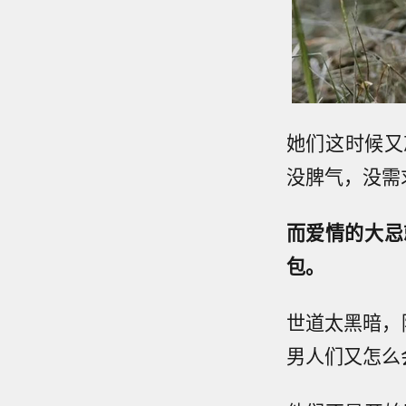
她们这时候又
没脾气，没需
而爱情的大忌
包。
世道太黑暗，
男人们又怎么