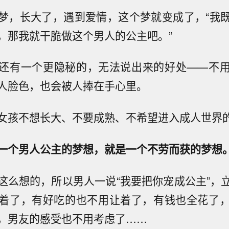
梦，长大了，遇到爱情，这个梦就变成了，“我
，那我就干脆做这个男人的公主吧。”
还有一个更隐秘的，无法说出来的好处——不
人脸色，也会被人捧在手心里。
女孩不想长大、不要成熟、不希望进入成人世界
一个男人公主的梦想，就是一个不劳而获的梦想
这么想的，所以男人一说“我要把你宠成公主”，
着了，有好吃的也不用让着了，有钱也全花了
，男友的感受也不用考虑了……