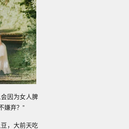
人会因为女人脾
不嫌弃？”
土豆，大前天吃