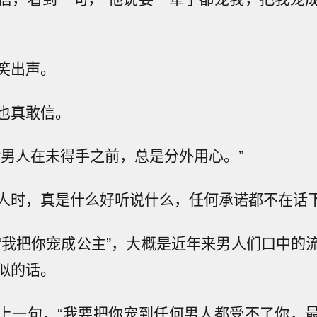
笑出声。
也真敢信。
“男人在未得手之前，总是分外用心。”
人时，真是什么好听说什么，任何承诺都不在话
“我把你宠成公主”，大概是近年来男人们口中的
似的话。
上一句，“我要把你宠到任何男人都受不了你，