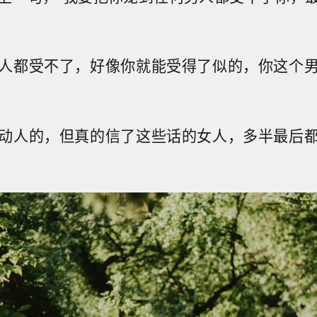
人都受不了，好像你就能受得了似的，你这个
动人的，但真的信了这些话的女人，多半最后