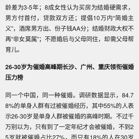
龄差为3-5年；8成女性认为买房为结婚硬需求，
男方付首付，贷款双方还；提倡10万内“简婚主
义”，酒席男方出、份子钱AA分；结婚财政大权不
再“非女莫属”；不愿婚后与父母同住，却需父母帮
育儿。
2
6
-
30
岁为催婚高峰期长沙、广州、重庆领衔催婚
压力榜
同一个中国，同一种催婚。调研数据显示，84.7
8%的单身人群有过被催婚经历，其中55%的人表
示26-30岁是单身人群被催婚的高峰时期。不过千
万别以为，只有到了一定年纪才会被催婚，不到2
5岁就被催婚占比27%，而只有18%的人在30岁