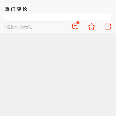
热门评论
6
说说你的看法
undefined
抢沙发
好的评论会让人崇拜
查看6条评论