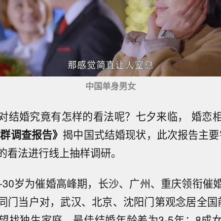
中国单身男女
对结婚究竟有怎样的看法呢？七夕来临， 婚恋
人群调查报告》
揭中国式结婚现状，此次报告主要针
的看法进行线上抽样调研。
6-30岁为催婚高峰期，长沙、广州、重庆领衔催
同门当户对，武汉、北京、沈阳门第观念居全国
望找独生家庭，最佳结婚年龄差为3-5年；8成