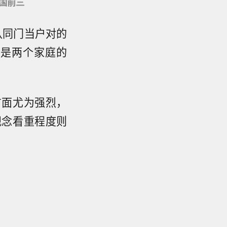
国前三
认同门当户对的
实是两个家庭的
方面尤为强烈，
观念看重程度则