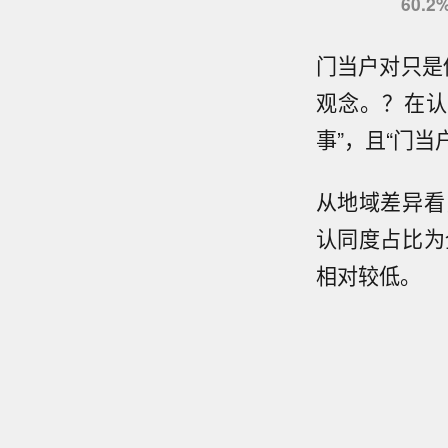
60
门当户对只是
观念。？在认
事”，且“门当
从地域差异看
认同度占比为
相对较低。