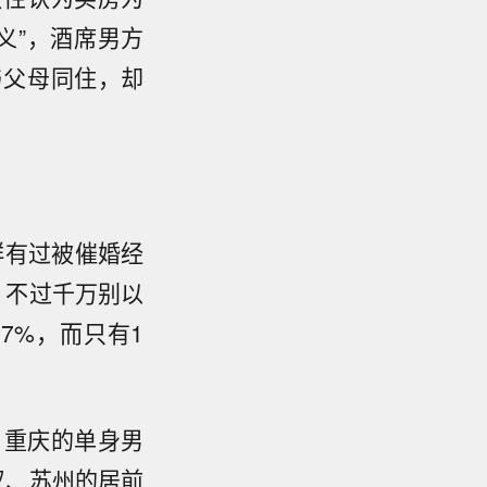
义”，酒席男方
与父母同住，却
群有过被催婚经
。不过千万别以
7%，而只有1
、重庆的单身男
汉、苏州的居前