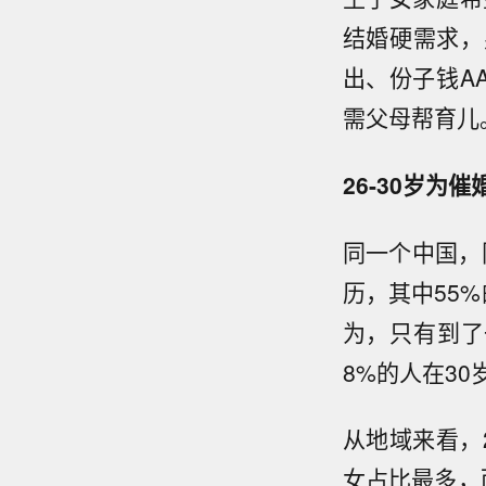
结婚硬需求，
出、份子钱A
需父母帮育儿
2
6
-
30
岁为催
同一个中国，
历，其中55
为，只有到了
8%的人在3
从地域来看，
女占比最多，