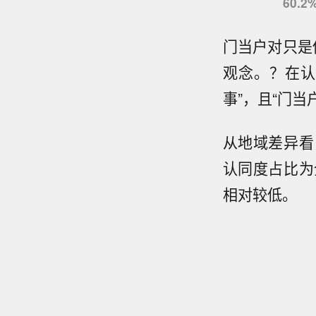
60
门当户对只是
观念。？在认
事”，且“门当
从地域差异看
认同度占比为
相对较低。