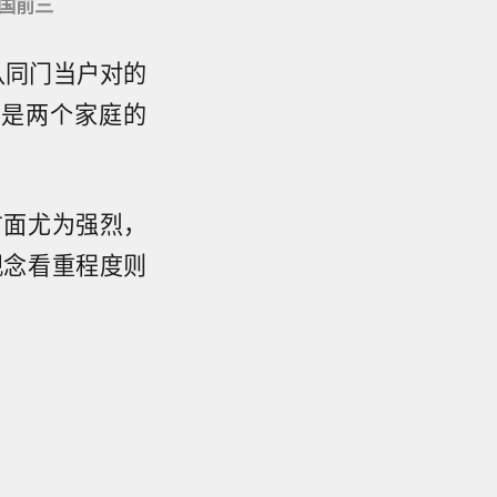
国前三
认同门当户对的
实是两个家庭的
方面尤为强烈，
观念看重程度则