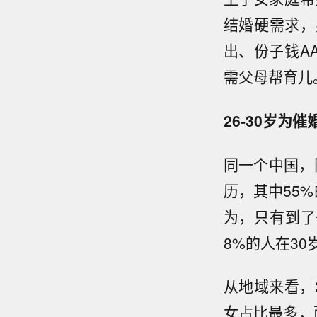
结婚硬需求，
出、份子钱A
需父母帮育儿
2
6
-
30
岁为催
同一个中国，
历，其中55
为，只有到了
8%的人在3
从地域来看，
女占比最多，