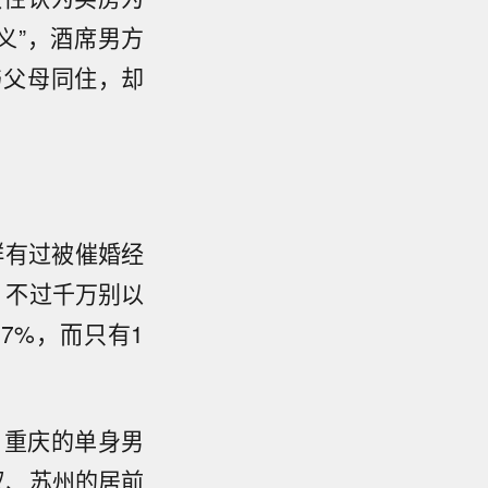
义”，酒席男方
与父母同住，却
群有过被催婚经
。不过千万别以
7%，而只有1
、重庆的单身男
汉、苏州的居前