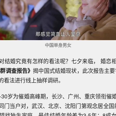
中国单身男女
对结婚究竟有怎样的看法呢？七夕来临， 婚恋
人群调查报告》
揭中国式结婚现状，此次报告主要针
的看法进行线上抽样调研。
6-30岁为催婚高峰期，长沙、广州、重庆领衔催
同门当户对，武汉、北京、沈阳门第观念居全国
望找独生家庭，最佳结婚年龄差为3-5年；8成