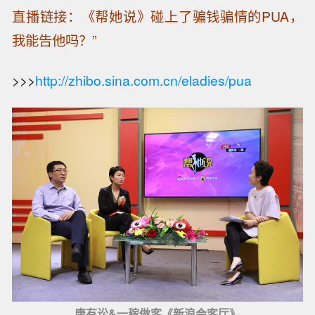
直播链接：《帮她说》碰上了骗钱骗情的PUA，
我能告他吗？”
>>>
http://zhibo.sina.com.cn/eladies/pua
唐有讼&一稼做客《新浪会客厅》