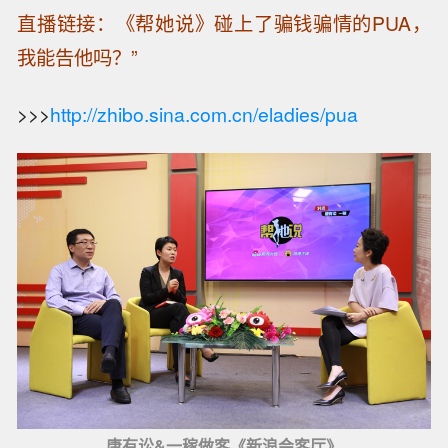
直播链接：《帮她说》碰上了骗钱骗情的PUA，
我能告他吗？”
>>>
http://zhibo.sina.com.cn/eladies/pua
唐有讼&一稼做客《新浪会客厅》