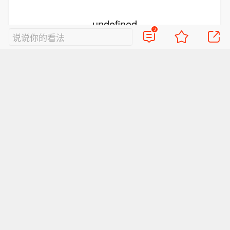
undefined
3
说说你的看法
抢沙发
好的评论会让人崇拜
查看3条评论