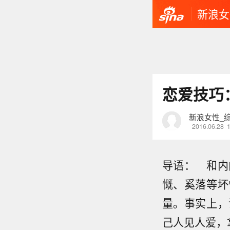
新浪女
恋爱技巧
新浪女性_
2016.06.28
导语： 和内
慨、奚落等坏
量。事实上，
己人见人爱，