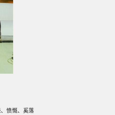
怨、愤慨、奚落