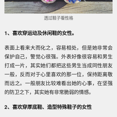
透过鞋子看性格
1、喜欢穿运动及休闲鞋的女性。
表面上看来大而化之，容易相处，但是她非常会
保护自己，警觉心很强。外表好像很容易和男生
打成一片，其实她们都把这些男生当成同性朋友
一般，反而对于心里喜欢的那一位，保持距离敬
而远之。一般朋友比较难看出她的心事，在坚强
的防卫之下，其实她有非常脆弱的情感。
2、喜欢穿厚底鞋、造型特殊鞋子的女性