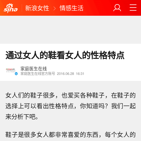
新浪女性
情感生活
通过女人的鞋看女人的性格特点
家庭医生在线
家庭医生在线官方账号
2016.06.28
16:31
女人们的鞋子很多，也爱买各种鞋子，在鞋子的
选择上可以看出性格特点，你知道吗？我们一起
来分析下吧。
鞋子是很多女人都非常喜爱的东西，每个女人的