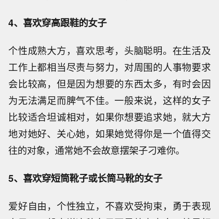
4、喜欢穿高跟鞋的女子
个性成熟大方，喜欢思考，头脑聪明。在生活及
工作上都相当尽责与努力，对周围的人事物要求
会比较高，但是因为想要的东西太多，有时会因
为无法满足而脾气不佳。一般来说，这样的女子
比较适合坦诚相对，如果你想要追求她，就大方
地对她好、关心她，如果她觉得你是一个值得交
往的对象，通常她不会故意摆架子刁难你。
5、喜欢穿短筒靴子或长筒马靴的女子
爱好自由，个性独立，不喜欢受拘束，勇于表现