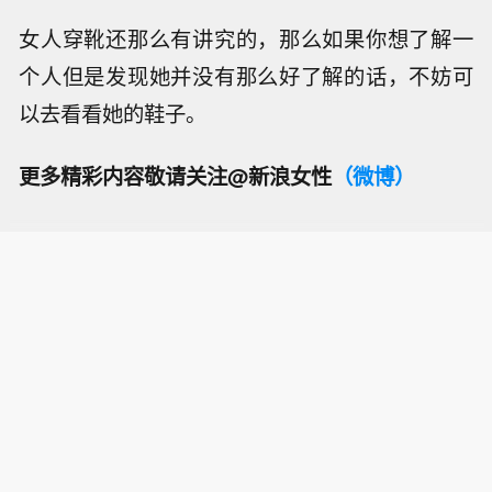
女人穿靴还那么有讲究的，那么如果你想了解一
个人但是发现她并没有那么好了解的话，不妨可
以去看看她的鞋子。
更多精彩内容敬请关注@新浪女性
（微博）