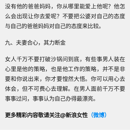
没有他的爸爸妈妈，你从哪里能爱上他呢？他怎
么会出现让你去爱呢？不要把公婆对自己的态度
与自己的爸爸妈妈对自己的态度来比较。
九、夫妻合心，其力断金
女人千万不要打破沙锅问到底，有些事男人装在
心里是他的策略，也是他工作的策略，并不是非
要和你说出来，你才要惶然大悟。你可以用心去
体会，但不可费心去理解。在男人面前千万不要
事事过问，事事认为自己办得最漂亮。
更多精彩内容敬请关注@新浪女性
（微博）