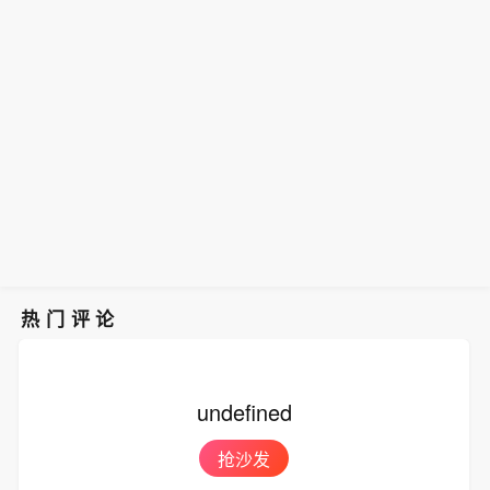
热门评论
undefined
抢沙发