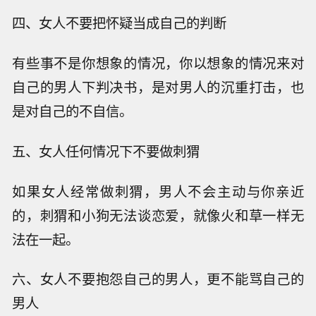
四、女人不要把怀疑当成自己的判断
有些事不是你想象的情况，你以想象的情况来对
自己的男人下判决书，是对男人的沉重打击，也
是对自己的不自信。
五、女人任何情况下不要做刺猬
如果女人经常做刺猬，男人不会主动与你亲近
的，刺猬和小狗无法谈恋爱，就像火和草一样无
法在一起。
六、女人不要抱怨自己的男人，更不能骂自己的
男人