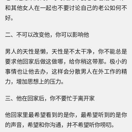
和其他女人在一起也不要讨论自己的老公如何不
好。
二、不可以改变他，你可以影响他
男人的天性是懒，天性是不太干净，你不能总是
要求他回家后做这做哪，给你稍这带那。极小的
事情也让他去办，这样会分散男人在外工作的精
力，增加思想上的压力。
三、他在回家后，你不要忙于离开家
他回家里最希望看到的是你，最希望听到的是你
的声音，希望和你沟通，并不希望听你唠叨。