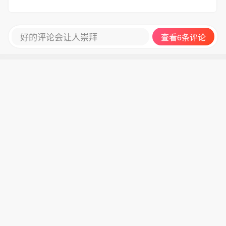
好的评论会让人崇拜
查看6条评论