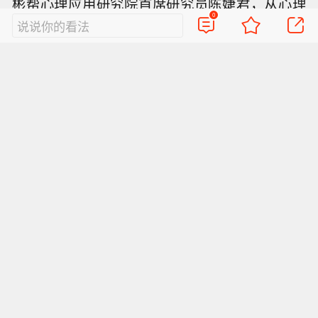
彬帮心理应用研究院首席研究员陈婕君，从心理
0
说说你的看法
学角度剖析抑郁症患者和日常抑郁群体，为公众
普及抑郁相关知识，让大众从日常普遍的“不开心”
中规避可能存在的潜伏抑郁，并给出正确解答办
法。