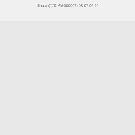
Sina.cn(京ICP证000007)
08-07 06:49