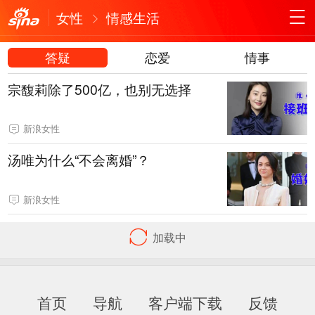
女性
情感生活
答疑
恋爱
情事
宗馥莉除了500亿，也别无选择
新浪女性
汤唯为什么“不会离婚”？
新浪女性
加载中
首页
导航
客户端下载
反馈