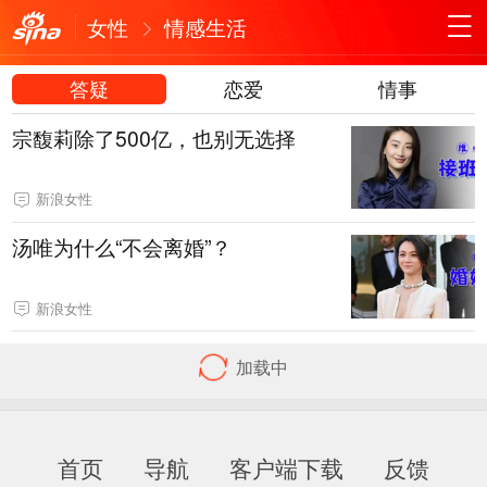
女性
情感生活
答疑
恋爱
情事
宗馥莉除了500亿，也别无选择
新浪女性
汤唯为什么“不会离婚”？
新浪女性
加载中
首页
导航
客户端下载
反馈