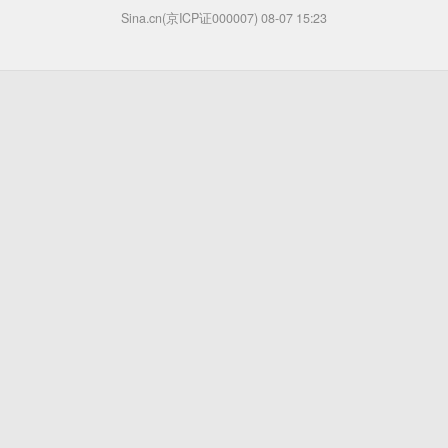
Sina.cn(京ICP证000007)
08-07 15:23